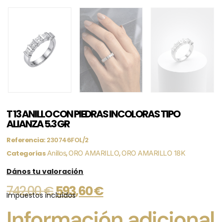
T 13 ANILLO CON PIEDRAS INCOLORAS TIPO
ALIANZA 5.3 GR
Referencia:
230746FOL/2
Categorías
Anillos
,
ORO AMARILLO
,
ORO AMARILLO 18K
Dános tu valoración
742,00
€
593,60
€
Impuestos incluídos
Información adicional