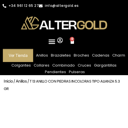
+34 961 12 65 27
info@altergold.es
0
Anillos
Brazaletes
Broches
Cadenas
Charm
Ver Tienda
Colgantes
Collares
Combinado
Cruces
Gargantillas
Pendientes
Pulseras
Inicio
/
Anillos
/ T 13 ANILLO CON PIEDRAS INCOLORAS TIPO ALIANZA 5.3
GR