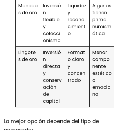
Moneda
Inversió
Liquidez
Algunas
s de oro
n
y
tienen
flexible
recono
prima
y
cimient
numism
colecci
o
ática
onismo
Lingote
Inversió
Format
Menor
s de oro
n
o claro
compo
directa
y
nente
y
concen
estético
conserv
trado
o
ación
emocio
de
nal
capital
La mejor opción depende del tipo de
comprador.