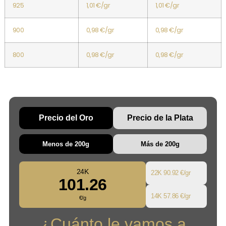
925
1,01 €/gr
1,01 €/gr
900
0,98 €/gr
0,98 €/gr
800
0,98 €/gr
0,98 €/gr
Precio del Oro
Precio de la Plata
Menos de 200g
Más de 200g
24K
22K
90.92 €/gr
101.26
14K
57.86 €/gr
€/g
¿Cuánto le vamos a