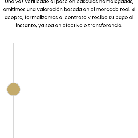
Una vez verificado el peso en básculas homologadas,
emitimos una valoración basada en el mercado real. Si
acepta, formalizamos el contrato y recibe su pago al
instante, ya sea en efectivo o transferencia.
CALIDAD DE SU ORO
Para garantizar la máxima transparencia,
en
AlterGold
certificamos la pureza de
sus piezas mediante tres métodos de
análisis complementarios:
Test de piedra de toque:
Evaluación tradicional mediante
reactivos químicos.
Análisis por Rayos X
(Fluorescencia):
Tecnología de