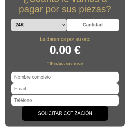
pagar por sus piezas?
Le daremos por su
oro
:
0.00 €
*ITP incluido en el precio
SOLICITAR COTIZACIÓN