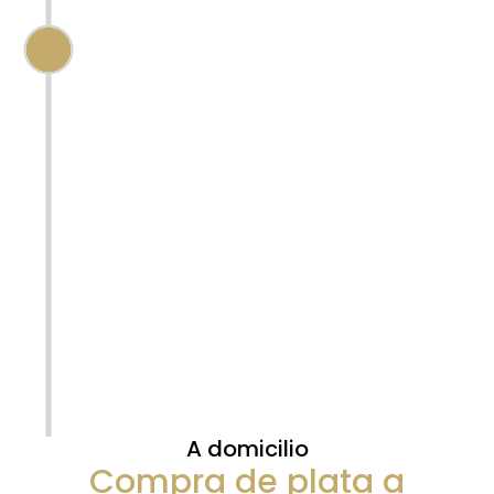
Una vez conforme con el presupuesto,
procederemos a la formalización del
Contrato de Compraventa
, para lo
cual requeriremos su documentación
oficial (DNI o Pasaporte). La liquidación se
efectuará de forma inmediata:
Efectivo:
Para operaciones de
hasta 999 €.
Transferencia Bancaria:
Para
importes de 1.000 € o superiores,
garantizando la trazabilidad y
seguridad de su cobro.
A domicilio
Compra de plata a