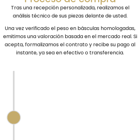
Tras una recepción personalizada, realizamos el
análisis técnico de sus piezas delante de usted.
Una vez verificado el peso en básculas homologadas,
emitimos una valoración basada en el mercado real. Si
acepta, formalizamos el contrato y recibe su pago al
instante, ya sea en efectivo o transferencia.
CALIDAD DE SU ORO
Para garantizar la máxima transparencia,
en
AlterGold
certificamos la pureza de
sus piezas mediante tres métodos de
análisis complementarios:
Test de piedra de toque:
Evaluación tradicional mediante