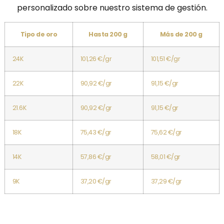
personalizado sobre nuestro sistema de gestión.
Tipo de oro
Hasta 200 g
Más de 200 g
24K
101,26 €/gr
101,51 €/gr
22K
90,92 €/gr
91,15 €/gr
21.6K
90,92 €/gr
91,15 €/gr
18K
75,43 €/gr
75,62 €/gr
14K
57,86 €/gr
58,01 €/gr
9K
37,20 €/gr
37,29 €/gr