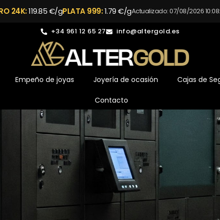
RO 24K:
119.85 €/g
PLATA 999:
1.79 €/g
Actualizado: 07/08/2026 10:08
+34 961 12 65 27
info@altergold.es
Empeño de joyas
Joyería de ocasión
Cajas de Se
Contacto