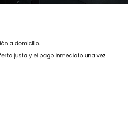
ón a domicilio.
erta justa y el pago inmediato una vez
cia de última generación: cámaras CCTV de alta
endio e inundación que alertan ante cualquier riesgo.