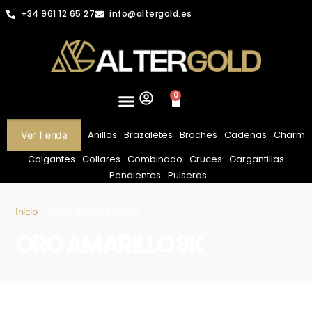
+34 961 12 65 27
info@altergold.es
0
Anillos
Brazaletes
Broches
Cadenas
Charm
Ver Tienda
Colgantes
Collares
Combinado
Cruces
Gargantillas
Pendientes
Pulseras
/ ORO AMARILLO 9K
Inicio
ORO AMARILLO 9K