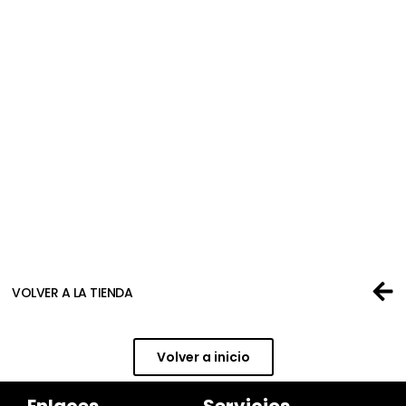
RELOJ OMEGA DE ACERO Y ORO
1.280,00
€
1.600,00
€
Añadir al carrito
VOLVER A LA TIENDA
Volver a inicio
Enlaces
Servicios