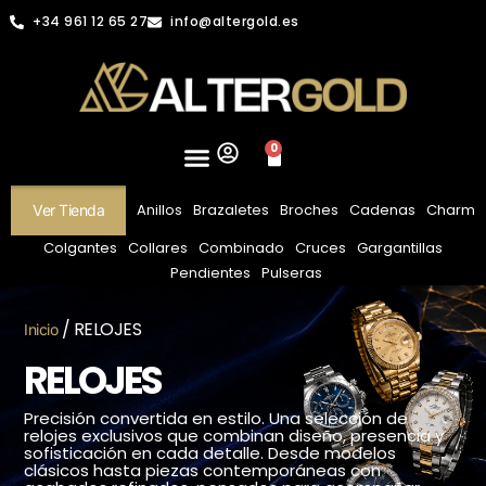
+34 961 12 65 27
info@altergold.es
0
Anillos
Brazaletes
Broches
Cadenas
Charm
Ver Tienda
Colgantes
Collares
Combinado
Cruces
Gargantillas
Pendientes
Pulseras
/ RELOJES
Inicio
RELOJES
Precisión convertida en estilo. Una selección de
relojes exclusivos que combinan diseño, presencia y
sofisticación en cada detalle. Desde modelos
clásicos hasta piezas contemporáneas con