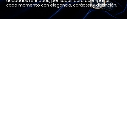
acabados refinados, pensados para acompañar
cada momento con elegancia, carácter y distinción.