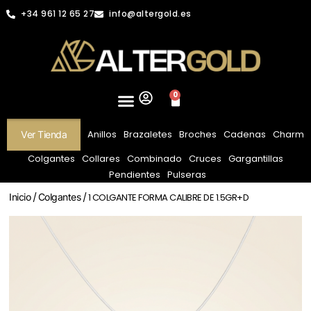
+34 961 12 65 27
info@altergold.es
0
Anillos
Brazaletes
Broches
Cadenas
Charm
Ver Tienda
Colgantes
Collares
Combinado
Cruces
Gargantillas
Pendientes
Pulseras
Inicio
/
Colgantes
/ 1 COLGANTE FORMA CALIBRE DE 1.5GR+D