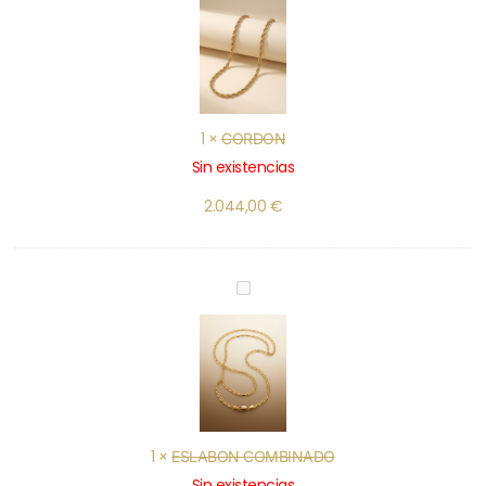
1
×
CORDON
Sin existencias
2.044,00
€
ESLABON
COMBINADO
1
×
ESLABON COMBINADO
Sin existencias