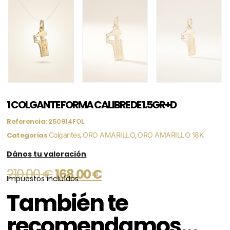
1 COLGANTE FORMA CALIBRE DE 1.5GR+D
Referencia:
250914FOL
Categorías
Colgantes
,
ORO AMARILLO
,
ORO AMARILLO 18K
Dános tu valoración
210,00
€
168,00
€
Impuestos incluídos
También te
recomendamos…