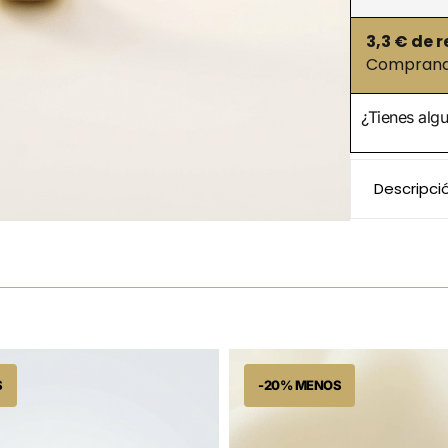
3,3
€ de r
Comprando
¿Tienes alg
Descripci