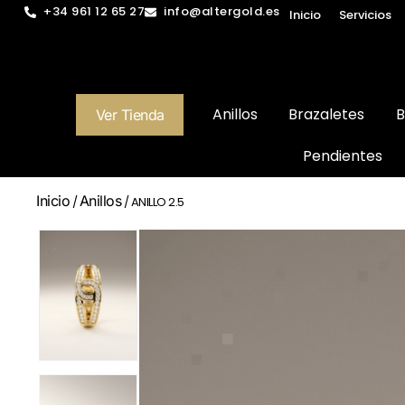
+34 961 12 65 27
info@altergold.es
Inicio
Servicios
Anillos
Brazaletes
B
Ver Tienda
Pendientes
Inicio
Anillos
/
/ ANILLO 2.5