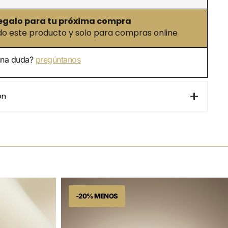
egalo para tu próxima compra
 este producto y solo para compras online
una duda?
pregúntanos
ón