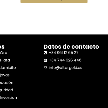
os
Datos de contacto
 Oro
+34 961 12 65 27
Plata
+34 744 628 446
domicilio
info@altergold.es
joyas
ocasión
guridad
 Inversión