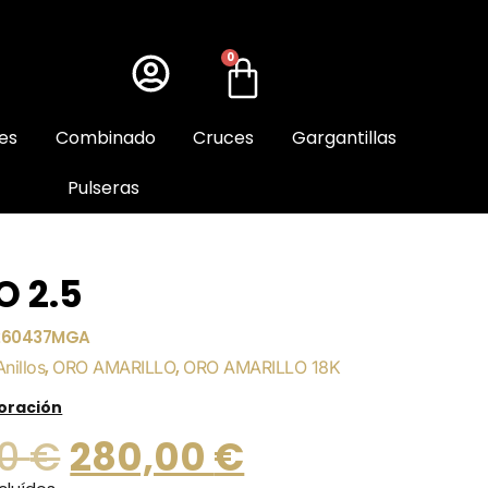
0
es
Combinado
Cruces
Gargantillas
Pulseras
O 2.5
260437MGA
Anillos
,
ORO AMARILLO
,
ORO AMARILLO 18K
loración
00
€
280,00
€