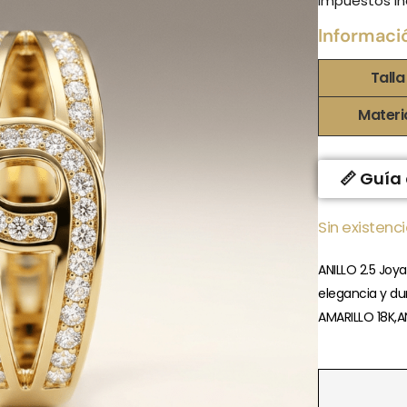
Impuestos in
Informaci
Talla
Materi
📏 Guía 
Sin existenc
ANILLO 2.5 Joy
elegancia y du
AMARILLO 18K,A