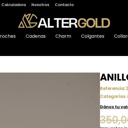
Calculadora
Nosotros
Contacto
roches
Cadenas
Charm
Colgantes
Collar
ANILL
Referencia:
Categorías
Dános tu va
350,