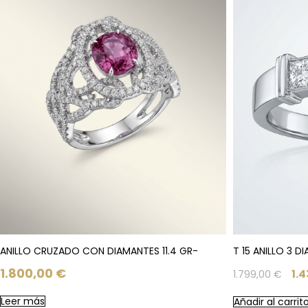
ANILLO CRUZADO CON DIAMANTES 11.4 GR-
T 15 ANILLO 3 D
1.800,00
€
1.
1.799,00
€
Leer más
Añadir al carrit