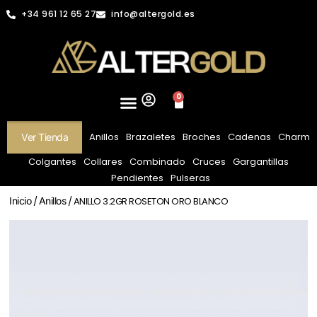
+34 961 12 65 27
info@altergold.es
0
Anillos
Brazaletes
Broches
Cadenas
Charm
Ver Tienda
Colgantes
Collares
Combinado
Cruces
Gargantillas
Pendientes
Pulseras
Inicio
/
Anillos
/ ANILLO 3.2GR ROSETON ORO BLANCO