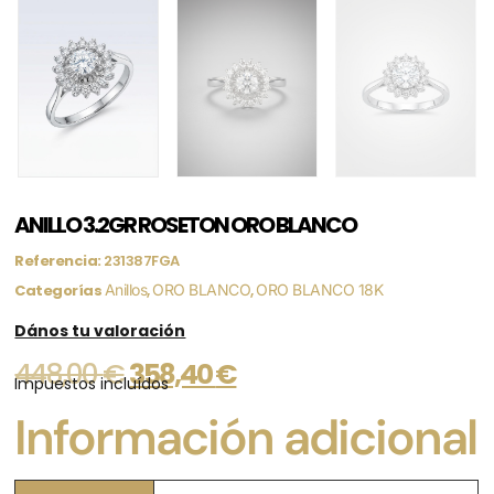
ANILLO 3.2GR ROSETON ORO BLANCO
Referencia:
231387FGA
Categorías
Anillos
,
ORO BLANCO
,
ORO BLANCO 18K
Dános tu valoración
448,00
€
358,40
€
Impuestos incluídos
Información adicional