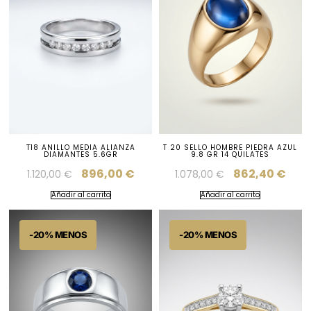
T18 ANILLO MEDIA ALIANZA
T 20 SELLO HOMBRE PIEDRA AZUL
DIAMANTES 5.6GR
9.8 GR 14 QUILATES
896,00
€
862,40
€
1.120,00
€
1.078,00
€
Añadir al carrito
Añadir al carrito