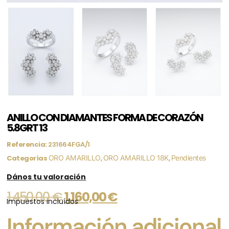
ANILLO CON DIAMANTES FORMA DE CORAZÓN
5.8GRT 13
Referencia:
231664FGA/1
Categorías
ORO AMARILLO
,
ORO AMARILLO 18K
,
Pendientes
Dános tu valoración
1.450,00
€
1.160,00
€
Impuestos incluídos
Información adicional