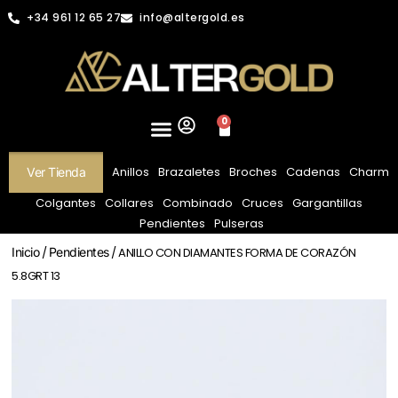
+34 961 12 65 27
info@altergold.es
0
Anillos
Brazaletes
Broches
Cadenas
Charm
Ver Tienda
Colgantes
Collares
Combinado
Cruces
Gargantillas
Pendientes
Pulseras
Inicio
/
Pendientes
/ ANILLO CON DIAMANTES FORMA DE CORAZÓN
5.8GRT 13