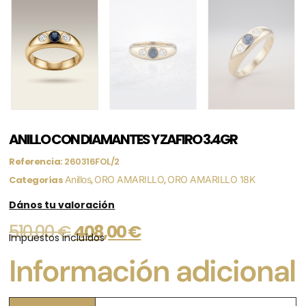
ANILLO CON DIAMANTES Y ZAFIRO 3.4GR
Referencia:
260316FOL/2
Categorías
Anillos
,
ORO AMARILLO
,
ORO AMARILLO 18K
Dános tu valoración
510,00
€
408,00
€
Impuestos incluídos
Información adicional