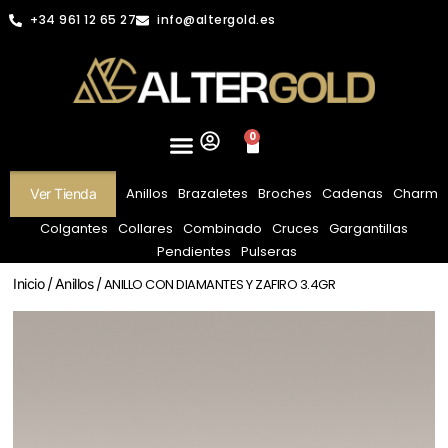
+34 961 12 65 27
info@altergold.es
0
Anillos
Brazaletes
Broches
Cadenas
Charm
Ver Tienda
Colgantes
Collares
Combinado
Cruces
Gargantillas
Pendientes
Pulseras
Inicio
/
Anillos
/ ANILLO CON DIAMANTES Y ZAFIRO 3.4GR