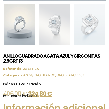
ANILLO CUADRADO AGATA AZUL Y CIRCONITAS
2.9 GRT 13
Referencia:
231631FGA
Categorías
Anillos
,
ORO BLANCO
,
ORO BLANCO 18K
Dános tu valoración
406,00
€
324,80
€
Impuestos incluídos
Información adicional