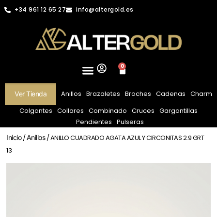
+34 961 12 65 27
info@altergold.es
0
Anillos
Brazaletes
Broches
Cadenas
Charm
Ver Tienda
Colgantes
Collares
Combinado
Cruces
Gargantillas
Pendientes
Pulseras
Inicio
/
Anillos
/ ANILLO CUADRADO AGATA AZUL Y CIRCONITAS 2.9 GRT
13