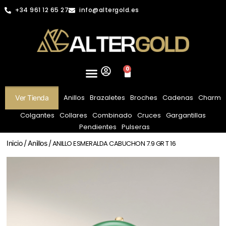
+34 961 12 65 27
info@altergold.es
0
Anillos
Brazaletes
Broches
Cadenas
Charm
Ver Tienda
Colgantes
Collares
Combinado
Cruces
Gargantillas
Pendientes
Pulseras
Inicio
/
Anillos
/ ANILLO ESMERALDA CABUCHON 7.9 GR T 16