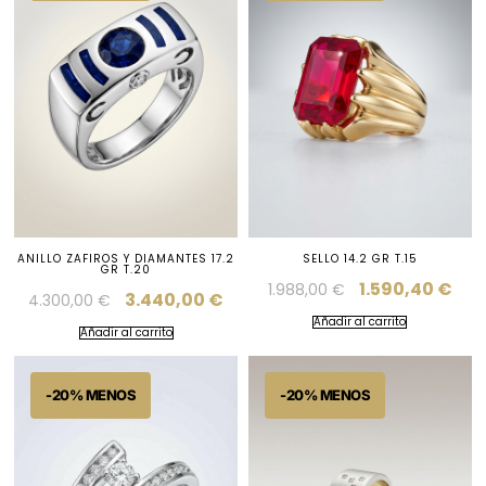
ANILLO ZAFIROS Y DIAMANTES 17.2
SELLO 14.2 GR T.15
GR T.20
1.590,40
€
1.988,00
€
3.440,00
€
4.300,00
€
Añadir al carrito
Añadir al carrito