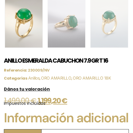
ANILLO ESMERALDA CABUCHON 7.9 GR T 16
Referencia:
230009/NV
Categorías
Anillos
,
ORO AMARILLO
,
ORO AMARILLO 18K
Dános tu valoración
1.499,00
€
1.199,20
€
Impuestos incluídos
Información adicional