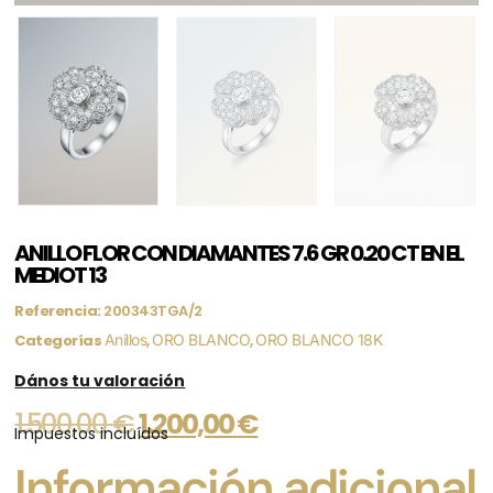
ANILLO FLOR CON DIAMANTES 7.6 GR 0.20 CT EN EL
MEDIOT 13
Referencia:
200343TGA/2
Categorías
Anillos
,
ORO BLANCO
,
ORO BLANCO 18K
Dános tu valoración
1.500,00
€
1.200,00
€
Impuestos incluídos
Información adicional