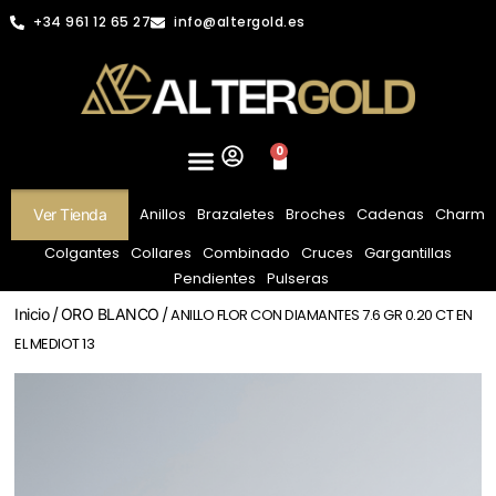
+34 961 12 65 27
info@altergold.es
0
Anillos
Brazaletes
Broches
Cadenas
Charm
Ver Tienda
Colgantes
Collares
Combinado
Cruces
Gargantillas
Pendientes
Pulseras
Inicio
/
ORO BLANCO
/ ANILLO FLOR CON DIAMANTES 7.6 GR 0.20 CT EN
EL MEDIOT 13