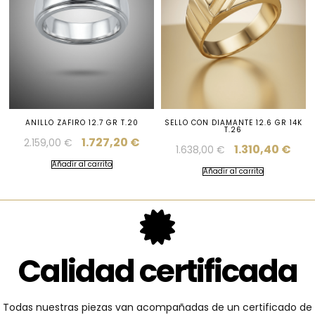
ANILLO ZAFIRO 12.7 GR T.20
SELLO CON DIAMANTE 12.6 GR 14K
T.26
1.727,20
€
2.159,00
€
1.310,40
€
1.638,00
€
Añadir al carrito
Añadir al carrito
Calidad certificada
Todas nuestras piezas van acompañadas de un certificado de