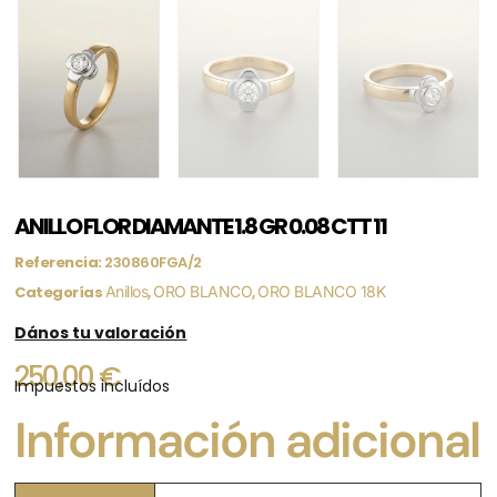
ANILLO FLOR DIAMANTE 1.8 GR 0.08 CTT 11
Referencia:
230860FGA/2
Categorías
Anillos
,
ORO BLANCO
,
ORO BLANCO 18K
Dános tu valoración
250,00
€
Impuestos incluídos
Información adicional