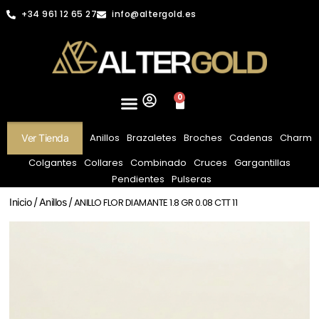
+34 961 12 65 27
info@altergold.es
0
Anillos
Brazaletes
Broches
Cadenas
Charm
Ver Tienda
Colgantes
Collares
Combinado
Cruces
Gargantillas
Pendientes
Pulseras
Inicio
/
Anillos
/ ANILLO FLOR DIAMANTE 1.8 GR 0.08 CTT 11