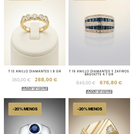
T 13 ANILLO DIAMANTES 1.8 GR
T 19 ANILLO DIAMANTES Y ZAFIROS
BAGUETTE 4.7 GR
288,00
€
360,00
€
676,80
€
846,00
€
Añadir al carrito
Añadir al carrito