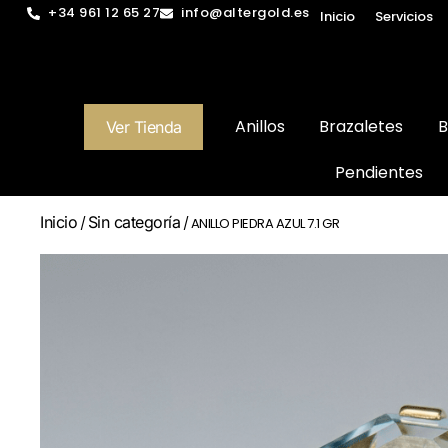
+34 961 12 65 27
info@altergold.es
Inicio
Servicios
Anillos
Brazaletes
B
Ver Tienda
Pendientes
Inicio
Sin categoría
/
/ ANILLO PIEDRA AZUL 7.1 GR