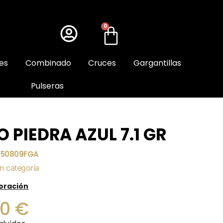
0
es
Combinado
Cruces
Gargantillas
Pulseras
O PIEDRA AZUL 7.1 GR
250809FGA
in categoría
loración
00
€