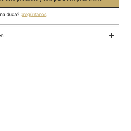
una duda?
pregúntanos
ón