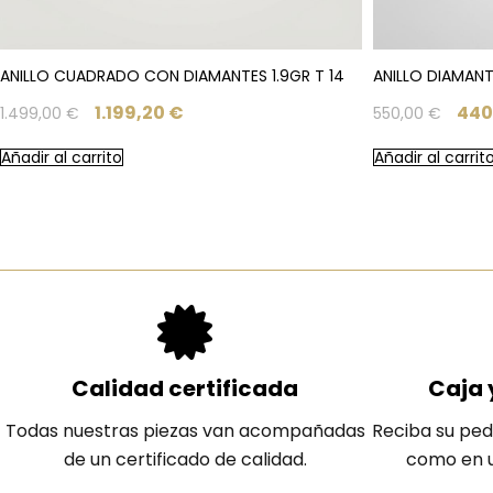
ANILLO CUADRADO CON DIAMANTES 1.9GR T 14
ANILLO DIAMANT
1.199,20
€
440
1.499,00
€
550,00
€
Añadir al carrito
Añadir al carrit
Calidad certificada
Caja 
Todas nuestras piezas van acompañadas
Reciba su ped
de un certificado de calidad.
como en u