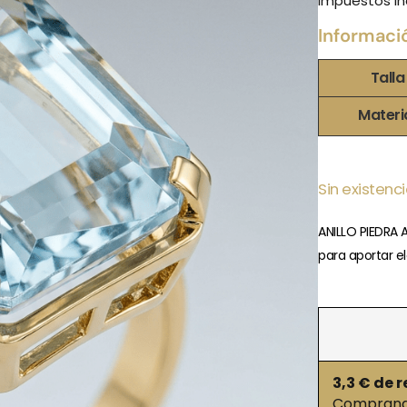
Impuestos in
Informaci
Talla
Materi
Sin existenc
ANILLO PIEDRA 
para aportar el
3,3
€ de r
Comprando