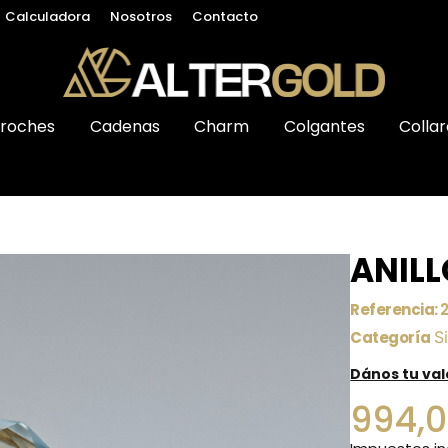
Calculadora
Nosotros
Contacto
roches
Cadenas
Charm
Colgantes
Collar
ANILL
Referencia:
Categoría
S
Dános tu va
994,