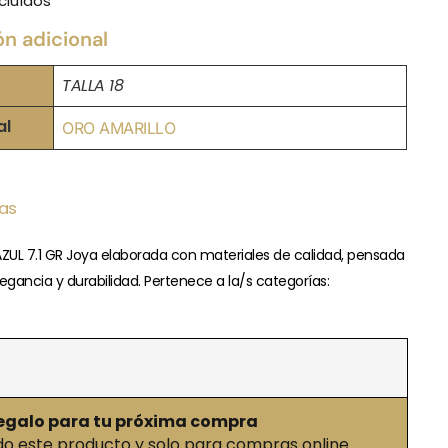
cluídos
ón adicional
TALLA 18
al
ORO AMARILLO
ias
AZUL 7.1 GR Joya elaborada con materiales de calidad, pensada
egancia y durabilidad. Pertenece a la/s categorías:
egalo para tu próxima compra
 este producto y solo para compras online