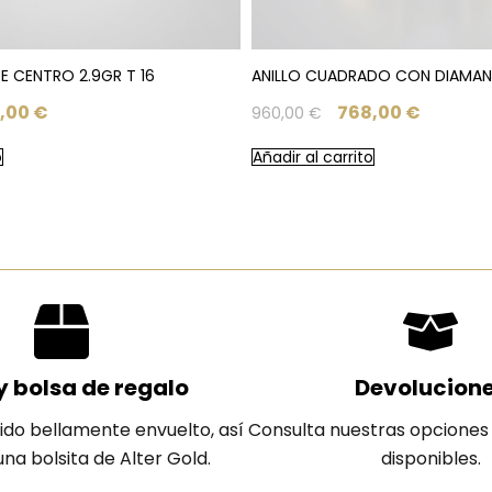
E CENTRO 2.9GR T 16
ANILLO CUADRADO CON DIAMANT
,00
€
768,00
€
960,00
€
o
Añadir al carrito
y bolsa de regalo
Devolucion
ido bellamente envuelto, así
Consulta nuestras opciones
na bolsita de Alter Gold.
disponibles.