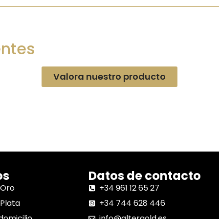
entes
Valora nuestro producto
os
Datos de contacto
 Oro
+34 961 12 65 27
Plata
+34 744 628 446
domicilio
info@altergold.es