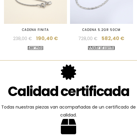
CADENA FINITA
CADENA 5.2GR 50CM
190,40
€
582,40
€
238,00
€
728,00
€
Leer más
Añadir al carrito
Calidad certificada
Todas nuestras piezas van acompañadas de un certificado de
calidad.