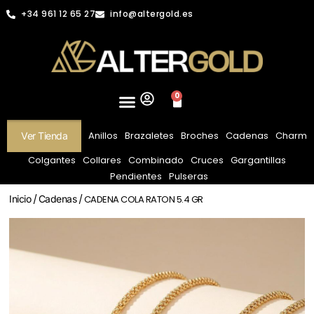
+34 961 12 65 27
info@altergold.es
0
Anillos
Brazaletes
Broches
Cadenas
Charm
Ver Tienda
Colgantes
Collares
Combinado
Cruces
Gargantillas
Pendientes
Pulseras
Inicio
/
Cadenas
/ CADENA COLA RATON 5.4 GR