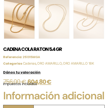
CADENA COLA RATON 5.4 GR
Referencia:
251315MGA
Categorías
Cadenas
,
ORO AMARILLO
,
ORO AMARILLO 18K
Dános tu valoración
756,00
€
604,80
€
Impuestos incluídos
Información adicional