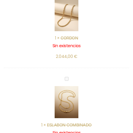
1
×
CORDON
Sin existencias
2.044,00
€
ESLABON
COMBINADO
1
×
ESLABON COMBINADO
Sin existencias