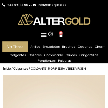
+34 961 12 65 27
info@altergold.es
0
Anillos
Brazaletes
Broches
Cadenas
Charm
Ver Tienda
Colgantes
Collares
Combinado
Cruces
Gargantillas
Pendientes
Pulseras
Inicio
/
Colgantes
/ COLGANTE 1.5 GR PIEDRA VERDE VIRGEN