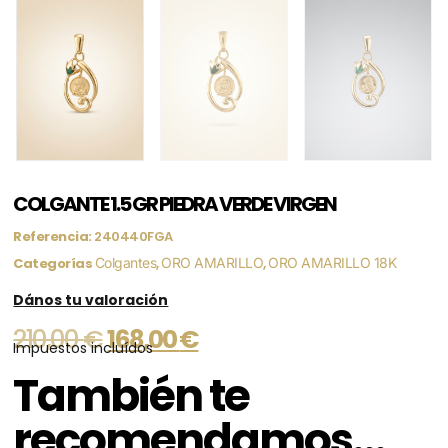
COLGANTE 1.5 GR PIEDRA VERDE VIRGEN
Referencia:
240440FGA
Categorías
Colgantes
,
ORO AMARILLO
,
ORO AMARILLO 18K
Dános tu valoración
210,00
€
168,00
€
Impuestos incluídos
También te
recomendamos…