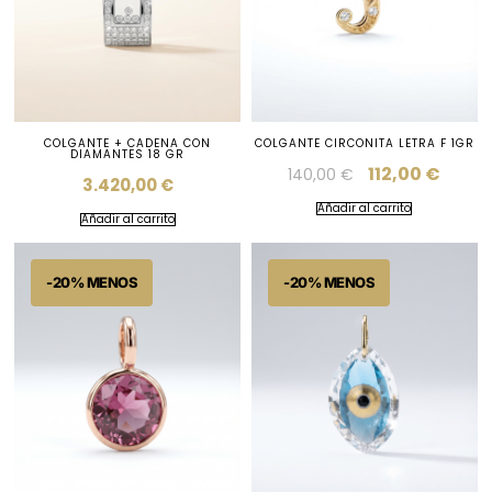
COLGANTE + CADENA CON
COLGANTE CIRCONITA LETRA F 1GR
DIAMANTES 18 GR
112,00
€
140,00
€
3.420,00
€
Añadir al carrito
Añadir al carrito