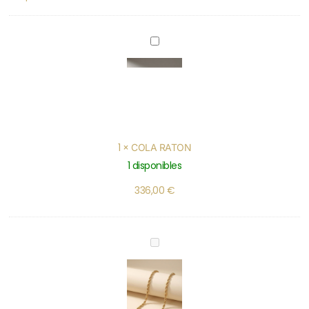
COLA
RATON
1
×
COLA RATON
1 disponibles
336,00
€
CORDON