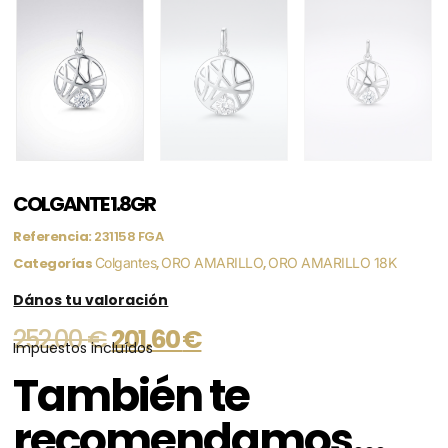
COLGANTE 1.8GR
Referencia:
231158 FGA
Categorías
Colgantes
,
ORO AMARILLO
,
ORO AMARILLO 18K
Dános tu valoración
252,00
€
201,60
€
Impuestos incluídos
También te
recomendamos…