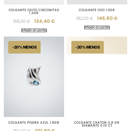
COLGANTE OSITO CIRCONITAS
COLGANTE OSO 1.3GR
1.2GR
145,60
€
182,00
€
134,40
€
168,00
€
Añadir al carrito
Añadir al carrito
COLGANTE PIEDRA AZUL 1.8GR
COLGANTE CHATON 0.8 GR
DIAMANTE 0.10 CT
201,60
€
252,00
€