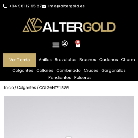
+34 961 12 65 27
info@altergold.es
0
Anillos
Brazaletes
Broches
Cadenas
Charm
Ver Tienda
Colgantes
Collares
Combinado
Cruces
Gargantillas
Pendientes
Pulseras
Inicio
/
Colgantes
/ COLGANTE 1.8GR