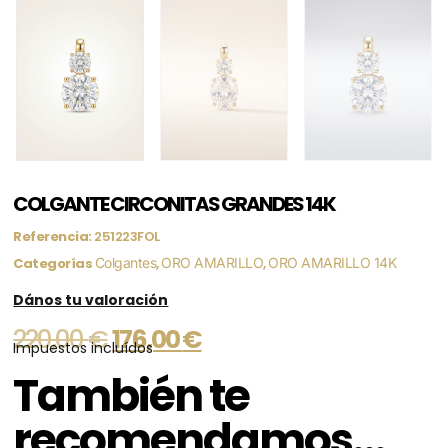
COLGANTE CIRCONITAS GRANDES 14K
Referencia:
251223FOL
Categorías
Colgantes
,
ORO AMARILLO
,
ORO AMARILLO 14K
Dános tu valoración
220,00
€
176,00
€
Impuestos incluídos
También te
recomendamos…