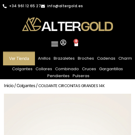
+34 961 12 65 27
info@altergold.es
0
Anillos
Brazaletes
Broches
Cadenas
Charm
Ver Tienda
Colgantes
Collares
Combinado
Cruces
Gargantillas
Pendientes
Pulseras
Inicio
/
Colgantes
/ COLGANTE CIRCONITAS GRANDES 14K