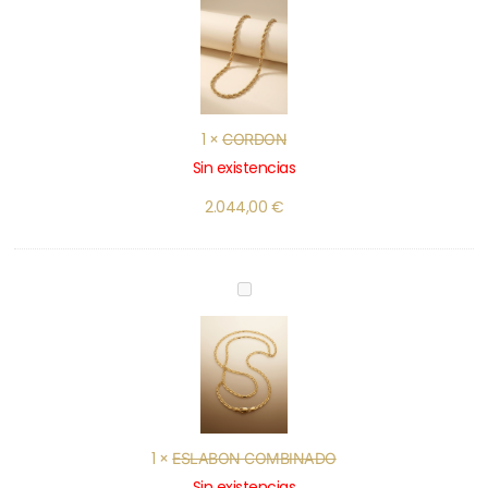
1
×
CORDON
Sin existencias
2.044,00
€
ESLABON
COMBINADO
1
×
ESLABON COMBINADO
Sin existencias