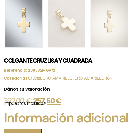
COLGANTE CRUZ LISA Y CUADRADA
Referencia:
260382MGA/2
Categorías
Cruces
,
ORO AMARILLO
,
ORO AMARILLO 18K
Dános tu valoración
322,00
€
257,60
€
Impuestos incluídos
Información adicional