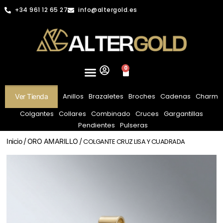
+34 961 12 65 27
info@altergold.es
0
Anillos
Brazaletes
Broches
Cadenas
Charm
Ver Tienda
Colgantes
Collares
Combinado
Cruces
Gargantillas
Pendientes
Pulseras
Inicio
/
ORO AMARILLO
/ COLGANTE CRUZ LISA Y CUADRADA