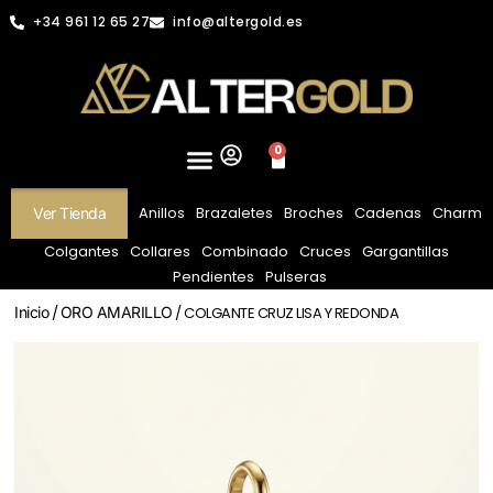
+34 961 12 65 27
info@altergold.es
0
Anillos
Brazaletes
Broches
Cadenas
Charm
Ver Tienda
Colgantes
Collares
Combinado
Cruces
Gargantillas
Pendientes
Pulseras
Inicio
/
ORO AMARILLO
/ COLGANTE CRUZ LISA Y REDONDA