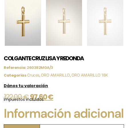
COLGANTE CRUZ LISA Y REDONDA
Referencia:
260382MGA/3
Categorías
Cruces
,
ORO AMARILLO
,
ORO AMARILLO 18K
Dános tu valoración
122,00
€
97,60
€
Impuestos incluídos
Información adicional