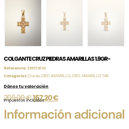
COLGANTE CRUZ PIEDRAS AMARILLAS 1.9GR-
Referencia:
230172FOL
Categorías
Cruces
,
ORO AMARILLO
,
ORO AMARILLO 14K
Dános tu valoración
209,00
€
167,20
€
Impuestos incluídos
Información adicional