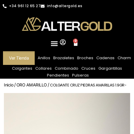
+34 961 12 65 27
info@altergold.es
0
Anillos
Brazaletes
Broches
Cadenas
Charm
Ver Tienda
Colgantes
Collares
Combinado
Cruces
Gargantillas
Pendientes
Pulseras
Inicio
/
ORO AMARILLO
/ COLGANTE CRUZ PIEDRAS AMARILLAS 1.9GR-