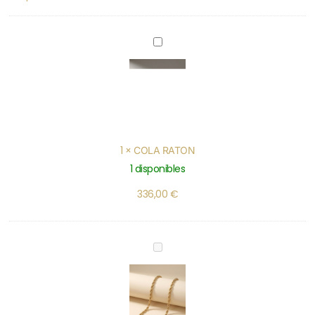
COLA
RATON
1
×
COLA RATON
1 disponibles
336,00
€
CORDON