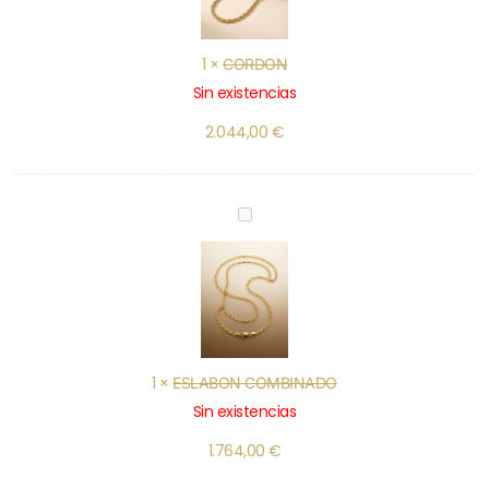
1
×
CORDON
Sin existencias
2.044,00
€
ESLABON
COMBINADO
1
×
ESLABON COMBINADO
Sin existencias
1.764,00
€