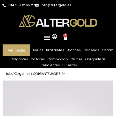
+34 961 12 65 27
info@altergold.es
0
Anillos
Brazaletes
Broches
Cadenas
Charm
Ver Tienda
Colgantes
Collares
Combinado
Cruces
Gargantillas
Pendientes
Pulseras
Inicio
/
Colgantes
/ COLGANTE JADE 5.4-