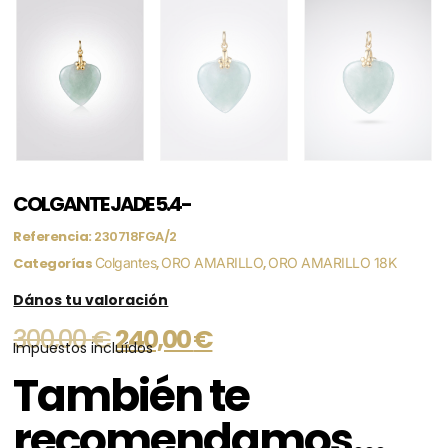
COLGANTE JADE 5.4-
Referencia:
230718FGA/2
Categorías
Colgantes
,
ORO AMARILLO
,
ORO AMARILLO 18K
Dános tu valoración
300,00
€
240,00
€
Impuestos incluídos
También te
recomendamos…