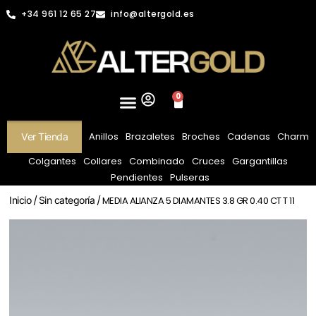
+34 961 12 65 27
info@altergold.es
0
Anillos
Brazaletes
Broches
Cadenas
Charm
Ver Tienda
Colgantes
Collares
Combinado
Cruces
Gargantillas
Pendientes
Pulseras
Inicio
/
Sin categoría
/ MEDIA ALIANZA 5 DIAMANTES 3.8 GR 0.40 CT T 11