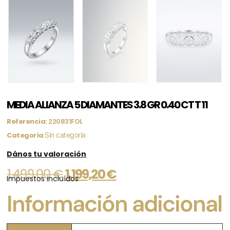
MEDIA ALIANZA 5 DIAMANTES 3.8 GR 0.40 CT T 11
Referencia:
220831FOL
Categoría
Sin categoría
Dános tu valoración
1.499,00
€
1.199,20
€
Impuestos incluídos
Información adicional