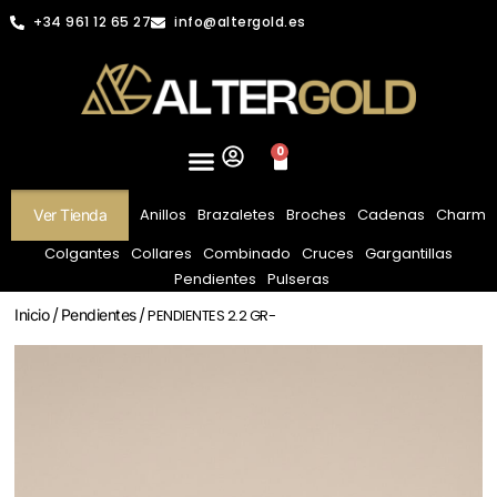
+34 961 12 65 27
info@altergold.es
0
Anillos
Brazaletes
Broches
Cadenas
Charm
Ver Tienda
Colgantes
Collares
Combinado
Cruces
Gargantillas
Pendientes
Pulseras
Inicio
/
Pendientes
/ PENDIENTES 2.2 GR-