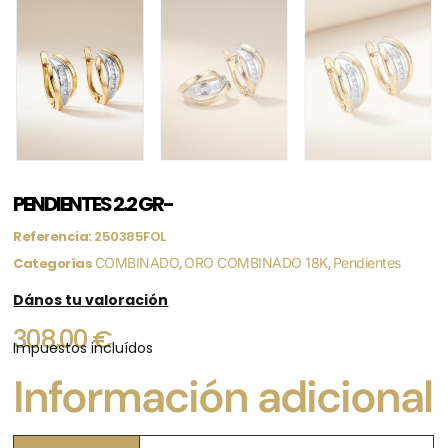
PENDIENTES 2.2 GR-
Referencia:
250385FOL
Categorías
COMBINADO
,
ORO COMBINADO 18K
,
Pendientes
Dános tu valoración
308,00
€
Impuestos incluídos
Información adicional