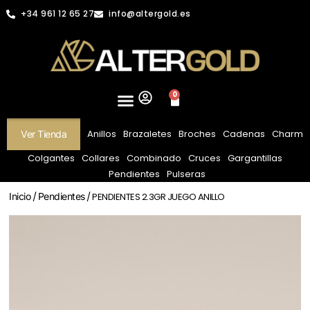
+34 961 12 65 27
info@altergold.es
0
Anillos
Brazaletes
Broches
Cadenas
Charm
Ver Tienda
Colgantes
Collares
Combinado
Cruces
Gargantillas
Pendientes
Pulseras
Inicio
/
Pendientes
/ PENDIENTES 2.3GR JUEGO ANILLO