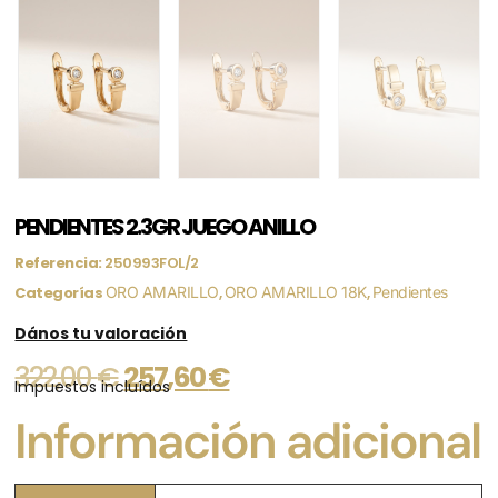
PENDIENTES 2.3GR JUEGO ANILLO
Referencia:
250993FOL/2
Categorías
ORO AMARILLO
,
ORO AMARILLO 18K
,
Pendientes
Dános tu valoración
322,00
€
257,60
€
Impuestos incluídos
Información adicional