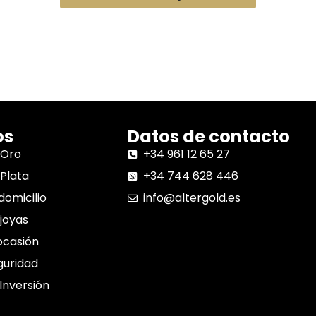
os
Datos de contacto
 Oro
+34 961 12 65 27
Plata
+34 744 628 446
domicilio
info@altergold.es
joyas
ocasión
guridad
 Inversión