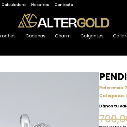
Calculadora
Nosotros
Contacto
roches
Cadenas
Charm
Colgantes
Collar
PENDI
Referencia:
2
Categorías
Dános tu va
700,