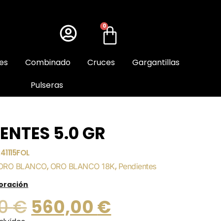
0
es
Combinado
Cruces
Gargantillas
Pulseras
ENTES 5.0 GR
41115FOL
ORO BLANCO
,
ORO BLANCO 18K
,
Pendientes
loración
00
€
560,00
€