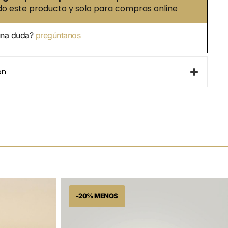
 este producto y solo para compras online
una duda?
pregúntanos
ón