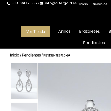
+34 961 12 65 27
info@altergold.es
Inicio
Servicios
Anillos
Brazaletes
B
Ver Tienda
Pendientes
Inicio
Pendientes
/
/ PENDIENTES 5.0 GR