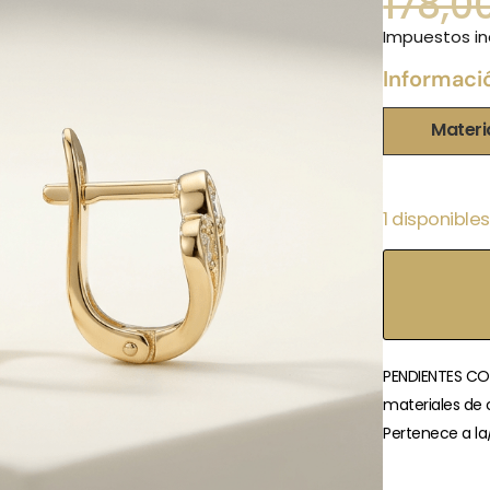
178,0
Impuestos in
Informaci
Materi
1 disponibles
PENDIENTES CO
materiales de 
Pertenece a la