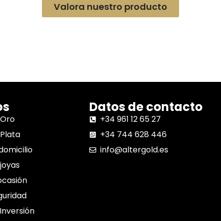
Valora nuestro producto
os
Datos de contacto
 Oro
+34 961 12 65 27
Plata
+34 744 628 446
domicilio
info@altergold.es
joyas
ocasión
guridad
 Inversión