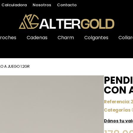
Calculadora
Nosotros
Contacto
roches
Cadenas
Charm
Colgantes
Collar
O A JUEGO 1.2GR
PEND
CON A
Referencia:
Categorías
Dános tu va