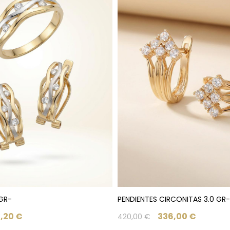
 GR-
PENDIENTES CIRCONITAS 3.0 GR-
,20
€
336,00
€
420,00
€