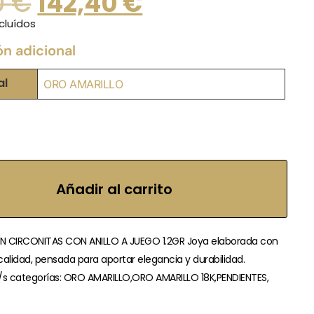
0
€
142,40
€
cluídos
ón adicional
al
ORO AMARILLO
Añadir al carrito
N CIRCONITAS CON ANILLO A JUEGO 1.2GR Joya elaborada con
calidad, pensada para aportar elegancia y durabilidad.
/s categorías: ORO AMARILLO,ORO AMARILLO 18K,PENDIENTES,