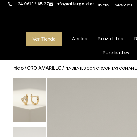
+34 961 12 65 27
info@altergold.es
Inicio
Servicios
Anillos
Brazaletes
B
Ver Tienda
Pendientes
Inicio
ORO AMARILLO
/
/ PENDIENTES CON CIRCONITAS CON ANILL