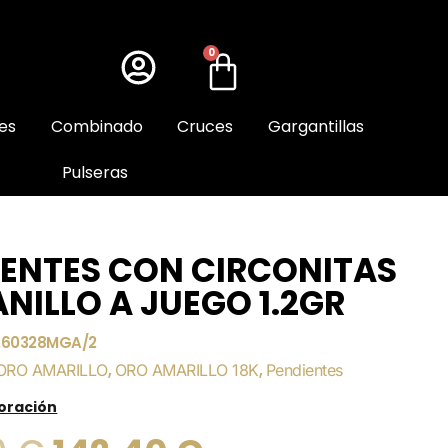
0
es
Combinado
Cruces
Gargantillas
Pulseras
IENTES CON CIRCONITAS
NILLO A JUEGO 1.2GR
260328MGA/2
ORO AMARILLO
,
ORO AMARILLO 18K
,
Pendientes
loración