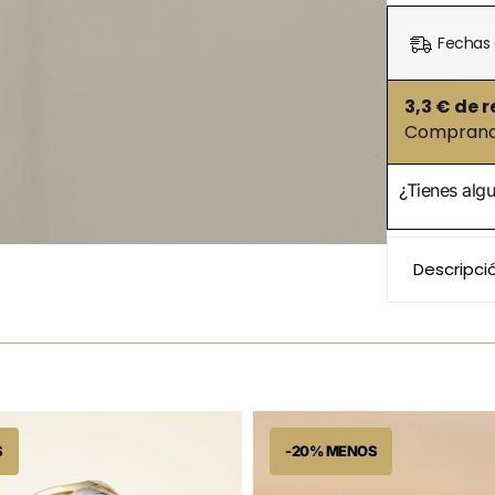
Fechas 
3,3
€ de r
Comprando
¿Tienes alg
Descripci