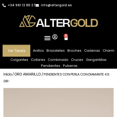
+34 961 12 65 27
info@altergold.es
0
Anillos
Brazaletes
Broches
Cadenas
Charm
Ver Tienda
Colgantes
Collares
Combinado
Cruces
Gargantillas
Pendientes
Pulseras
Inicio
/
ORO AMARILLO
/ PENDIENTES CON PERLA CON DIAMANTE 4.5
GR-