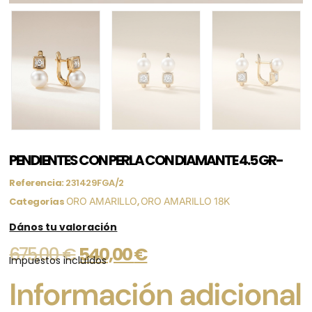
PENDIENTES CON PERLA CON DIAMANTE 4.5 GR-
Referencia:
231429FGA/2
Categorías
ORO AMARILLO
,
ORO AMARILLO 18K
Dános tu valoración
675,00
€
540,00
€
Impuestos incluídos
Información adicional