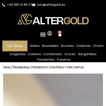
+34 961 12 65 27
info@altergold.es
0
Anillos
Brazaletes
Broches
Cadenas
Charm
Ver Tienda
Colgantes
Collares
Combinado
Cruces
Gargantillas
Pendientes
Pulseras
Inicio
/
Pendientes
/ PENDIENTES CON PERLA Y CIRCONITAS