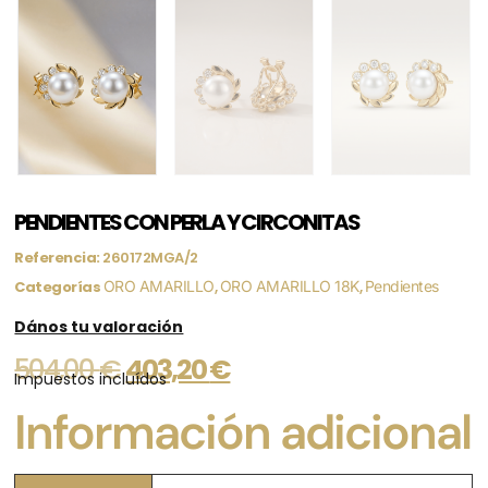
PENDIENTES CON PERLA Y CIRCONITAS
Referencia:
260172MGA/2
Categorías
ORO AMARILLO
,
ORO AMARILLO 18K
,
Pendientes
Dános tu valoración
504,00
€
403,20
€
Impuestos incluídos
Información adicional