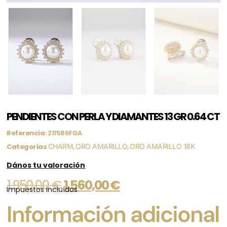
PENDIENTES CON PERLA Y DIAMANTES 13 GR 0.64 CT
Referencia:
211586FGA
Categorías
CHARM
,
ORO AMARILLO
,
ORO AMARILLO 18K
Dános tu valoración
1.950,00
€
1.560,00
€
Impuestos incluídos
Información adicional