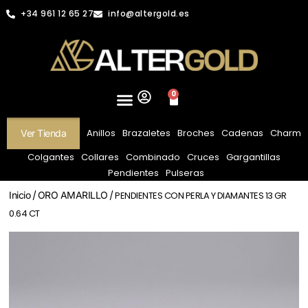
+34 961 12 65 27
info@altergold.es
0
Anillos
Brazaletes
Broches
Cadenas
Charm
Ver Tienda
Colgantes
Collares
Combinado
Cruces
Gargantillas
Pendientes
Pulseras
Inicio
/
ORO AMARILLO
/ PENDIENTES CON PERLA Y DIAMANTES 13 GR
0.64 CT