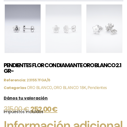
PENDIENTES FLOR CON DIAMANTE ORO BLANCO 2.1
GR-
Referencia:
231557FGA/6
Categorías
ORO BLANCO
,
ORO BLANCO 18K
,
Pendientes
Dános tu valoración
315,00
€
252,00
€
Impuestos incluídos
Información adicional