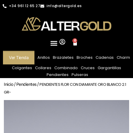
+34 961 12 65 27
info@altergold.es
0
Anillos
Brazaletes
Broches
Cadenas
Charm
Ver Tienda
Colgantes
Collares
Combinado
Cruces
Gargantillas
Pendientes
Pulseras
Inicio
/
Pendientes
/ PENDIENTES FLOR CON DIAMANTE ORO BLANCO 2.1
GR-