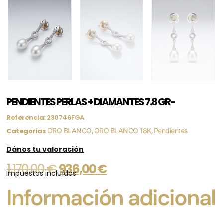
PENDIENTES PERLAS + DIAMANTES 7.8 GR-
Referencia:
230746FGA
Categorías
ORO BLANCO
,
ORO BLANCO 18K
,
Pendientes
Dános tu valoración
1.170,00
€
936,00
€
Impuestos incluídos
Información adicional