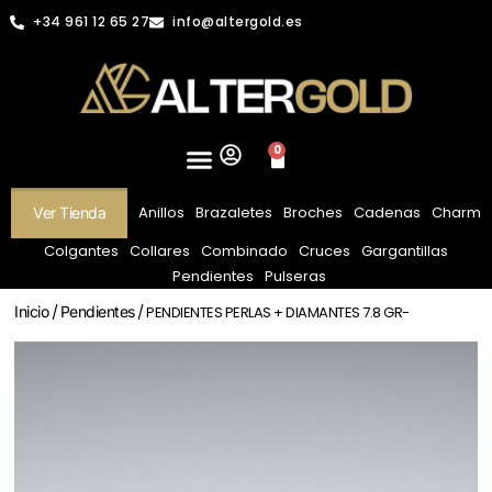
+34 961 12 65 27
info@altergold.es
0
Anillos
Brazaletes
Broches
Cadenas
Charm
Ver Tienda
Colgantes
Collares
Combinado
Cruces
Gargantillas
Pendientes
Pulseras
Inicio
/
Pendientes
/ PENDIENTES PERLAS + DIAMANTES 7.8 GR-