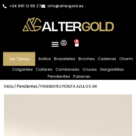
+34 961 12 65 27
info@altergold.es
0
Anillos
Brazaletes
Broches
Cadenas
Charm
Ver Tienda
Colgantes
Collares
Combinado
Cruces
Gargantillas
Pendientes
Pulseras
Inicio
/
Pendientes
/ PENDIENTES PERLITA AZUL 0.5 GR