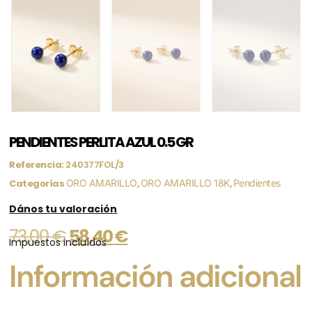
PENDIENTES PERLITA AZUL 0.5 GR
Referencia:
240377FOL/3
Categorías
ORO AMARILLO
,
ORO AMARILLO 18K
,
Pendientes
Dános tu valoración
73,00
€
58,40
€
Impuestos incluídos
Información adicional