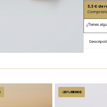
3,3
€ de r
Comprando
¿Tienes alg
Descripci