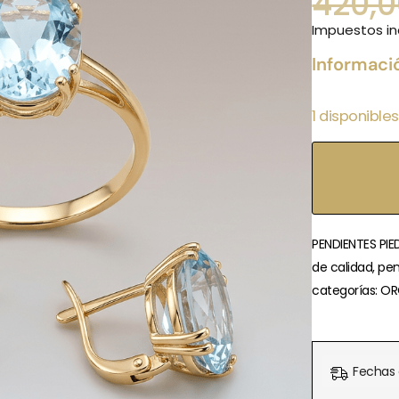
420,
Impuestos in
Informaci
1 disponibles
PENDIENTES PI
de calidad, pe
categorías: OR
Fechas 