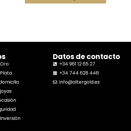
os
Datos de contacto
 Oro
+34 961 12 65 27
Plata
+34 744 628 446
domicilio
info@altergold.es
joyas
ocasión
guridad
 Inversión