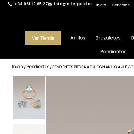
+34 961 12 65 27
info@altergold.es
Inicio
Servicios
Anillos
Brazaletes
B
Ver Tienda
Pendientes
Inicio
Pendientes
/
/ PENDIENTES PIEDRA AZUL CON ANILLO A JUEGO