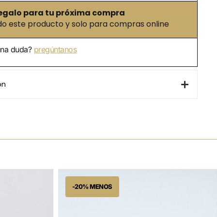
egalo para tu próxima compra
 este producto y solo para compras online
una duda?
pregúntanos
ón