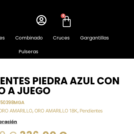
0
es
Combinado
Cruces
Gargantillas
Pulseras
ENTES PIEDRA AZUL CON
O A JUEGO
250398MGA
ORO AMARILLO
,
ORO AMARILLO 18K
,
Pendientes
loración