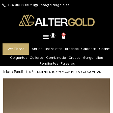
+34 961 12 65 27
info@altergold.es
0
Anillos
Brazaletes
Broches
Cadenas
Charm
Ver Tienda
Colgantes
Collares
Combinado
Cruces
Gargantillas
Pendientes
Pulseras
Inicio
/
Pendientes
/ PENDIENTES TU Y YO CON PERLA Y CIRCONITAS