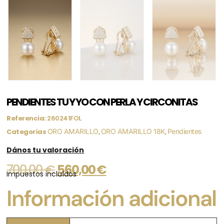
PENDIENTES TU Y YO CON PERLA Y CIRCONITAS
Referencia:
260241FOL
Categorías
ORO AMARILLO
,
ORO AMARILLO 18K
,
Pendientes
Dános tu valoración
700,00
€
560,00
€
Impuestos incluídos
Información adicional