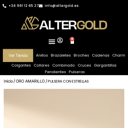
+34 961 12 65 27
info@altergold.es
0
Anillos
Brazaletes
Broches
Cadenas
Charm
Ver Tienda
Colgantes
Collares
Combinado
Cruces
Gargantillas
Pendientes
Pulseras
Inicio
/
ORO AMARILLO
/ PULSERA CON ESTRELLAS