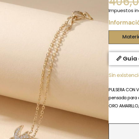
406,
Impuestos in
Informaci
Materi
📏 Guía 
Sin existenc
PULSERA CON V
pensada para a
ORO AMARILLO,