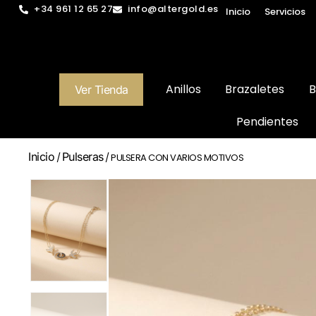
+34 961 12 65 27
info@altergold.es
Inicio
Servicios
Anillos
Brazaletes
B
Ver Tienda
Pendientes
Inicio
Pulseras
/
/ PULSERA CON VARIOS MOTIVOS