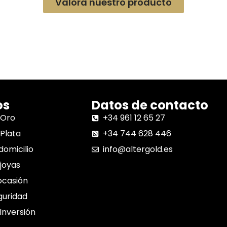
Valora nuestro producto
os
Datos de contacto
 Oro
+34 961 12 65 27
Plata
+34 744 628 446
domicilio
info@altergold.es
joyas
ocasión
guridad
 Inversión