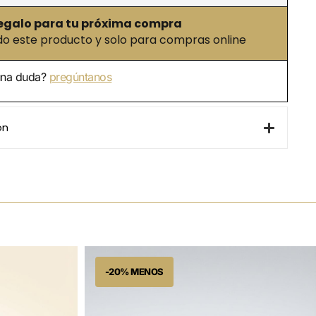
egalo para tu próxima compra
 este producto y solo para compras online
una duda?
pregúntanos
ón