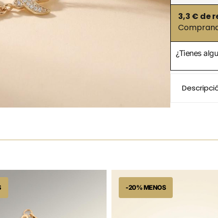
3,3
€ de r
Comprando
¿Tienes alg
Descripci