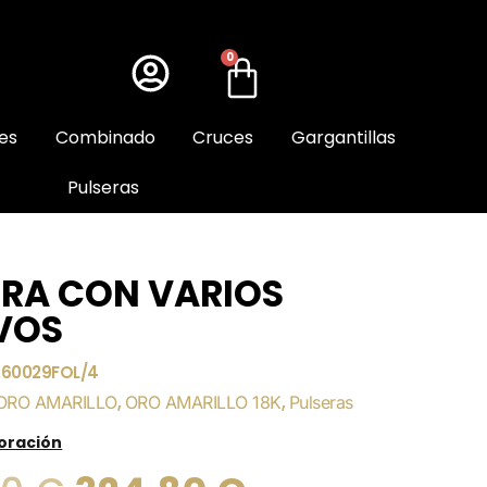
0
es
Combinado
Cruces
Gargantillas
Pulseras
ERA CON VARIOS
VOS
260029FOL/4
ORO AMARILLO
,
ORO AMARILLO 18K
,
Pulseras
loración