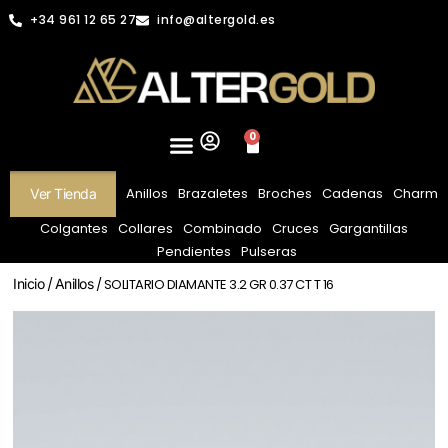
+34 961 12 65 27
info@altergold.es
0
Anillos
Brazaletes
Broches
Cadenas
Charm
Ver Tienda
Colgantes
Collares
Combinado
Cruces
Gargantillas
Pendientes
Pulseras
Inicio
/
Anillos
/ SOLITARIO DIAMANTE 3.2 GR 0.37 CT T 16