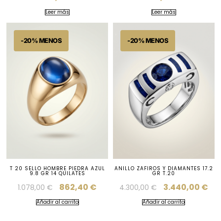
Leer más
Leer más
T 20 SELLO HOMBRE PIEDRA AZUL
ANILLO ZAFIROS Y DIAMANTES 17.2
9.8 GR 14 QUILATES
GR T.20
862,40
€
3.440,00
€
1.078,00
€
4.300,00
€
Añadir al carrito
Añadir al carrito