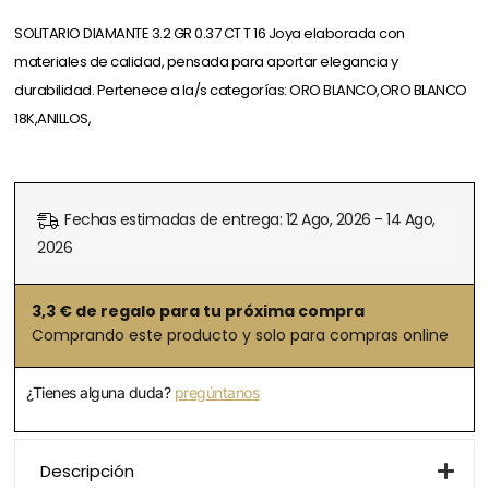
SOLITARIO DIAMANTE 3.2 GR 0.37 CT T 16 Joya elaborada con
materiales de calidad, pensada para aportar elegancia y
durabilidad. Pertenece a la/s categorías: ORO BLANCO,ORO BLANCO
18K,ANILLOS,
Fechas estimadas de entrega: 12 Ago, 2026 - 14 Ago,
2026
3,3
€ de regalo para tu próxima compra
Comprando este producto y solo para compras online
¿Tienes alguna duda?
pregúntanos
Descripción