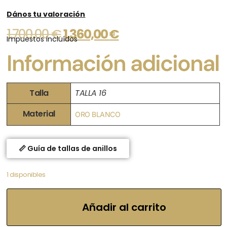
Dános tu valoración
1.700,00
€
1.360,00
€
Impuestos incluídos
Información adicional
Talla
TALLA 16
Material
ORO BLANCO
📏 Guía de tallas de anillos
1 disponibles
Añadir al carrito