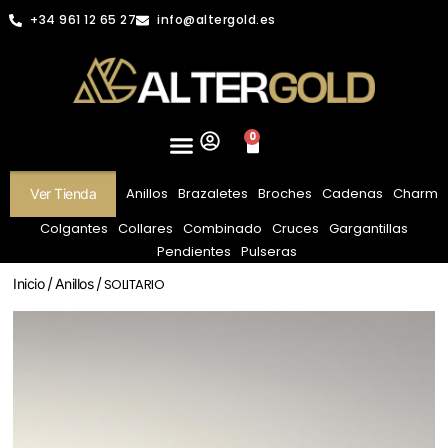
+34 961 12 65 27
info@altergold.es
0
Anillos
Brazaletes
Broches
Cadenas
Charm
Ver Tienda
Colgantes
Collares
Combinado
Cruces
Gargantillas
Pendientes
Pulseras
Inicio
/
Anillos
/ SOLITARIO