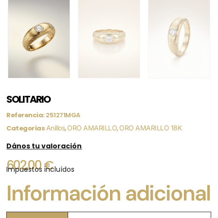
SOLITARIO
Referencia:
251271MGA
Categorías
Anillos
,
ORO AMARILLO
,
ORO AMARILLO 18K
Dános tu valoración
602,00
€
Impuestos incluídos
Información adicional