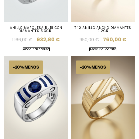
ANILLO MARQUESA RUBI CON
T 12 ANILLO ANCHO DIAMANTES
DIAMANTES 5.3GR-
9.2GR
932,80
€
760,00
€
1.166,00
€
950,00
€
Añadir al carrito
Añadir al carrito