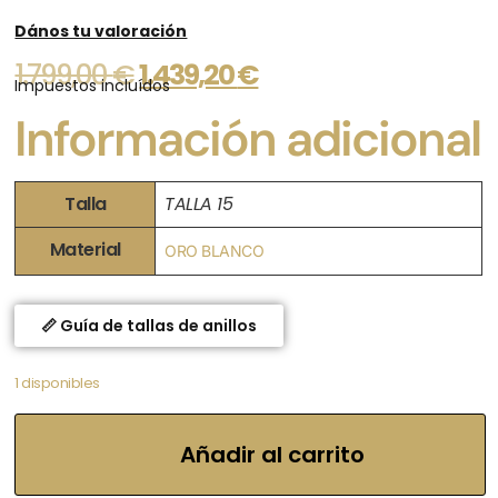
Dános tu valoración
1.799,00
€
1.439,20
€
Impuestos incluídos
Información adicional
Talla
TALLA 15
Material
ORO BLANCO
📏 Guía de tallas de anillos
1 disponibles
Añadir al carrito