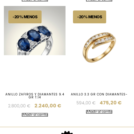
ANILLO ZAFIROS Y DIAMANTES 9.4
ANILLO 3.3 GR CON DIAMANTES-
GR T.14
475,20
€
594,00
€
2.240,00
€
2.800,00
€
Añadir al carrito
Añadir al carrito