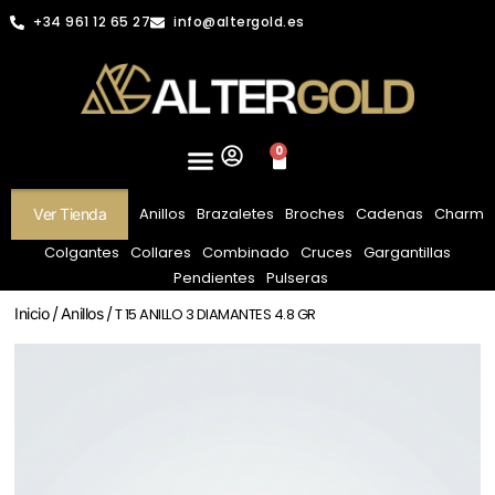
+34 961 12 65 27
info@altergold.es
0
Anillos
Brazaletes
Broches
Cadenas
Charm
Ver Tienda
Colgantes
Collares
Combinado
Cruces
Gargantillas
Pendientes
Pulseras
Inicio
/
Anillos
/ T 15 ANILLO 3 DIAMANTES 4.8 GR