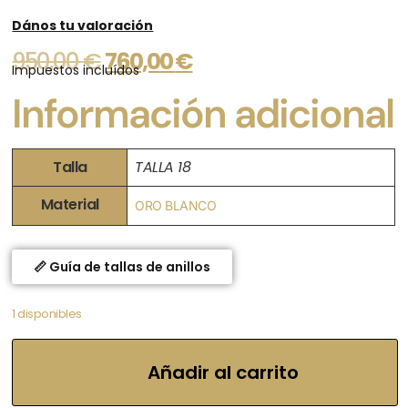
Dános tu valoración
950,00
€
760,00
€
Impuestos incluídos
Información adicional
Talla
TALLA 18
Material
ORO BLANCO
📏 Guía de tallas de anillos
1 disponibles
Añadir al carrito