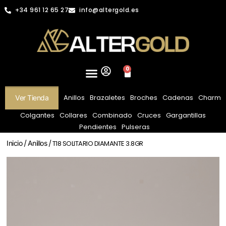
+34 961 12 65 27
info@altergold.es
0
Anillos
Brazaletes
Broches
Cadenas
Charm
Ver Tienda
Colgantes
Collares
Combinado
Cruces
Gargantillas
Pendientes
Pulseras
Inicio
/
Anillos
/ T18 SOLITARIO DIAMANTE 3.8GR