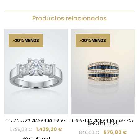
Productos relacionados
T 15 ANILLO 3 DIAMANTES 4.8 GR
T 19 ANILLO DIAMANTES Y ZAFIROS
BAGUETTE 4.7 GR
1.439,20
€
1.799,00
€
676,80
€
846,00
€
Añadir al carrito