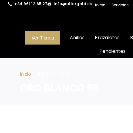
+34 961 12 65 27
info@altergold.es
Inicio
Servicios
Anillos
Brazaletes
B
Ver Tienda
Pendientes
/ ORO BLANCO 9K
Inicio
ORO BLANCO 9K