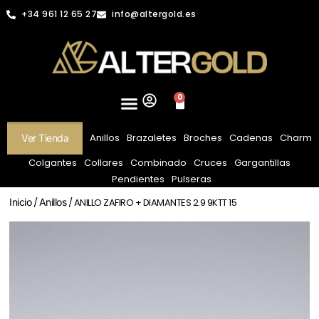
+34 961 12 65 27
info@altergold.es
0
Anillos
Brazaletes
Broches
Cadenas
Charm
Ver Tienda
Colgantes
Collares
Combinado
Cruces
Gargantillas
Pendientes
Pulseras
Inicio
/
Anillos
/ ANILLO ZAFIRO + DIAMANTES 2.9 9KTT 15