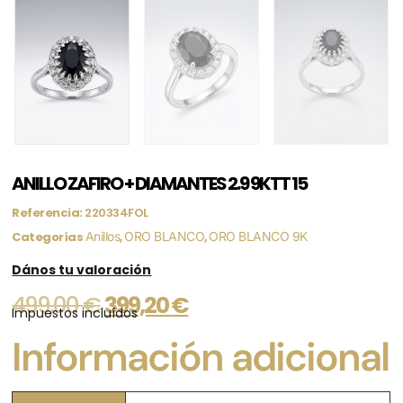
ANILLO ZAFIRO + DIAMANTES 2.9 9KTT 15
Referencia:
220334FOL
Categorías
Anillos
,
ORO BLANCO
,
ORO BLANCO 9K
Dános tu valoración
499,00
€
399,20
€
Impuestos incluídos
Información adicional