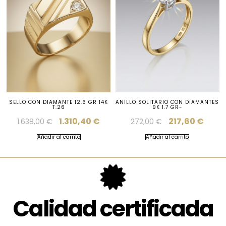
SELLO CON DIAMANTE 12.6 GR 14K
ANILLO SOLITARIO CON DIAMANTES
T.26
9K 1.7 GR-
1.310,40
€
217,60
€
1.638,00
€
272,00
€
Añadir al carrito
Añadir al carrito
Calidad certificada