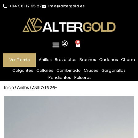
+34 961 12 65 27
info@altergold.es
0
Anillos
Brazaletes
Broches
Cadenas
Charm
Ver Tienda
Colgantes
Collares
Combinado
Cruces
Gargantillas
Pendientes
Pulseras
Inicio
/
Anillos
/ ANILLO 1.5 GR-