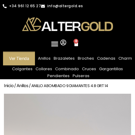
+34 961 12 65 27
info@altergold.es
0
Anillos
Brazaletes
Broches
Cadenas
Charm
Ver Tienda
Colgantes
Collares
Combinado
Cruces
Gargantillas
Pendientes
Pulseras
Inicio
/
Anillos
/ ANILLO ABOMBADO 9 DIAMANTES 4.8 GRT 14