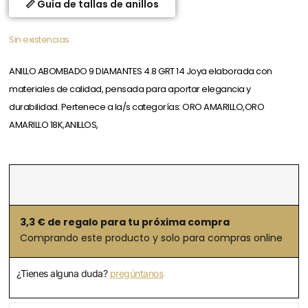
📏 Guía de tallas de anillos
Sin existencias
ANILLO ABOMBADO 9 DIAMANTES 4.8 GRT 14 Joya elaborada con
materiales de calidad, pensada para aportar elegancia y
durabilidad. Pertenece a la/s categorías: ORO AMARILLO,ORO
AMARILLO 18K,ANILLOS,
3,3
€ de regalo para tu próxima compra
Comprando este producto y solo para compras online
¿Tienes alguna duda?
pregúntanos