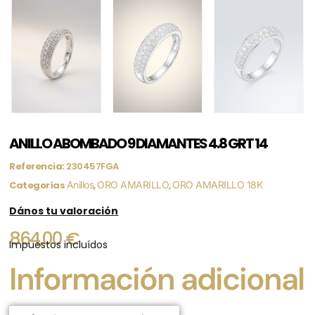
ANILLO ABOMBADO 9 DIAMANTES 4.8 GRT 14
Referencia:
230457FGA
Categorías
Anillos
,
ORO AMARILLO
,
ORO AMARILLO 18K
Dános tu valoración
864,00
€
Impuestos incluídos
Información adicional