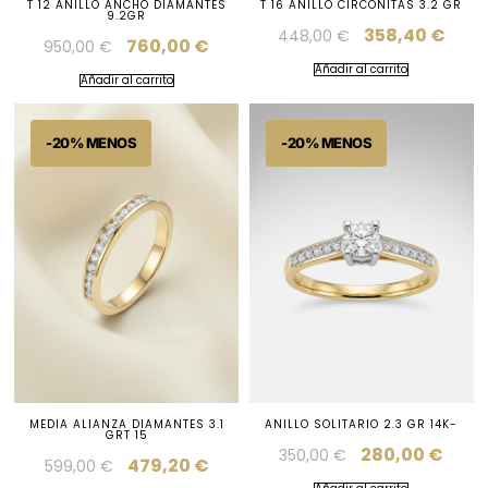
T 12 ANILLO ANCHO DIAMANTES
T 16 ANILLO CIRCONITAS 3.2 GR
9.2GR
358,40
€
448,00
€
760,00
€
950,00
€
Añadir al carrito
Añadir al carrito
MEDIA ALIANZA DIAMANTES 3.1
ANILLO SOLITARIO 2.3 GR 14K-
GRT 15
280,00
€
350,00
€
479,20
€
599,00
€