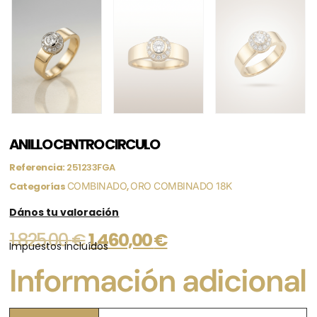
ANILLO CENTRO CIRCULO
Referencia:
251233FGA
Categorías
COMBINADO
,
ORO COMBINADO 18K
Dános tu valoración
1.825,00
€
1.460,00
€
Impuestos incluídos
Información adicional