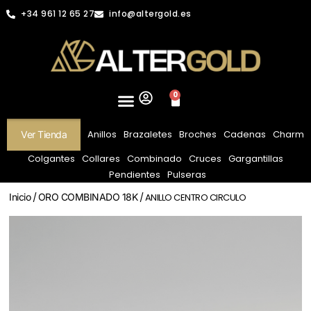
+34 961 12 65 27
info@altergold.es
0
Anillos
Brazaletes
Broches
Cadenas
Charm
Ver Tienda
Colgantes
Collares
Combinado
Cruces
Gargantillas
Pendientes
Pulseras
Inicio
/
ORO COMBINADO 18K
/ ANILLO CENTRO CIRCULO