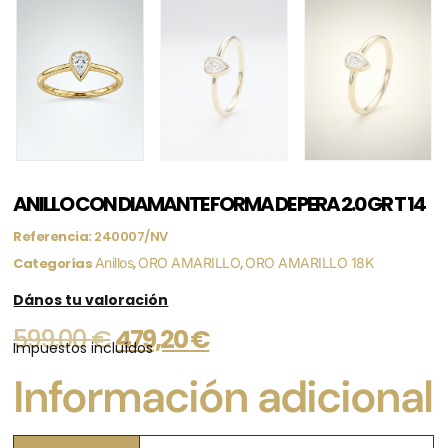
ANILLO CON DIAMANTE FORMA DE PERA 2.0 GR T 14
Referencia:
240007/NV
Categorías
Anillos
,
ORO AMARILLO
,
ORO AMARILLO 18K
Dános tu valoración
599,00
€
479,20
€
Impuestos incluídos
Información adicional