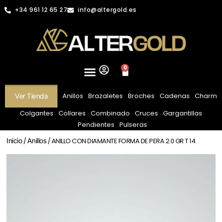
+34 961 12 65 27
info@altergold.es
0
Anillos
Brazaletes
Broches
Cadenas
Charm
Ver Tienda
Colgantes
Collares
Combinado
Cruces
Gargantillas
Pendientes
Pulseras
Inicio
/
Anillos
/ ANILLO CON DIAMANTE FORMA DE PERA 2.0 GR T 14